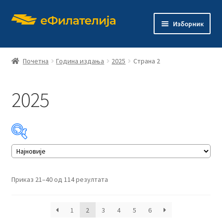
Прескочи
Скочи
Изборник
на
на
навигацију
садржај
Почетна
Година издања
2025
Страна 2
2025
Почетна
Продавница
Проши
О филателији
подређ
изборн
Проши
Издања
Сортирано
Приказ 21–40 од 114 резултата
подређ
по
изборн
најновијем
Контакт
1
2
3
4
5
6