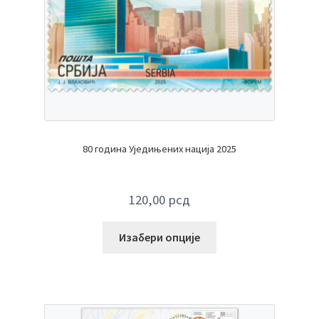
80 година Уједињених нација 2025
120,00
рсд
Изабери опције