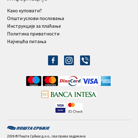
Како куповати?
Општи услови пословања
Инструкције за плаћање
Политика приватности
Најчешћа питања
facebook-
instagram
viber
alt
2026 © Пошта Србије д.о.о., сва права задржана