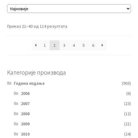
Сортирано
Приказ 21–40 од 114 резултата
по
најновијем
1
2
3
4
5
6
Категорије производа
Година издања
(903)
2006
(6)
2007
(23)
2008
(12)
2009
(21)
2010
(24)