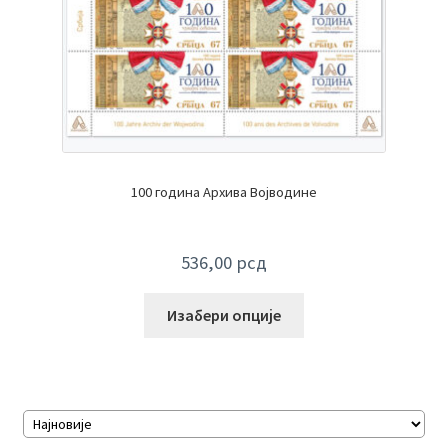
100 година Архива Војводине
536,00
рсд
Изабери опције