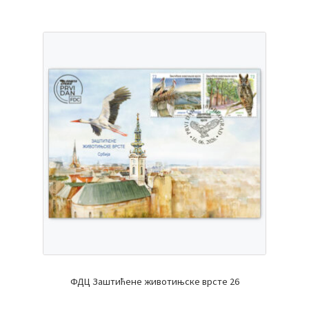
ФДЦ Заштићене животињске врсте 26