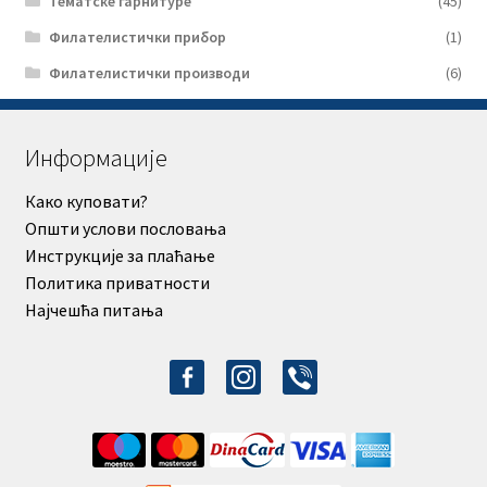
Тематске гарнитуре
(45)
Филателистички прибор
(1)
Филателистички производи
(6)
Информације
Како куповати?
Општи услови пословања
Инструкције за плаћање
Политика приватности
Најчешћа питања
facebook-
instagram
viber
alt