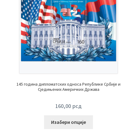
145 година дипломатских односа Републике Србије и
Сједињених Америчких Држава
160,00
рсд
Изабери опције