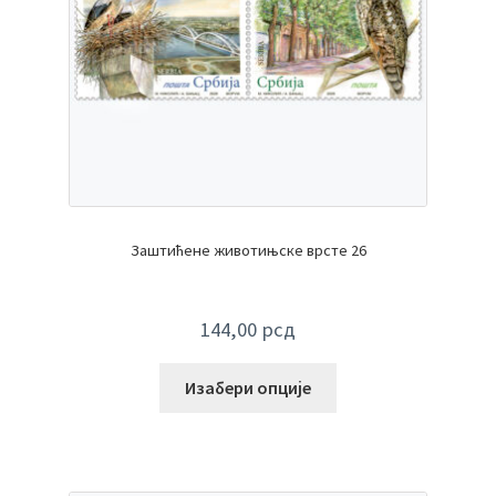
Заштићене животињске врсте 26
144,00
рсд
Изабери опције