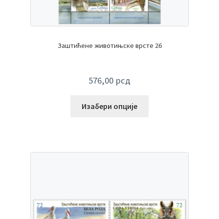
Заштићене животињске врсте 26
576,00
рсд
Изабери опције