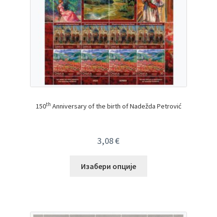
th
150
Anniversary of the birth of Nadežda Petrović
3,08
€
Изабери опције