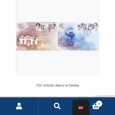
FDC Artistic dance in Serbia
2,20
€
0
Search
Search