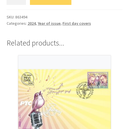
Великани
Србије
2024
SKU:
863494
Categories:
2024
,
Year of issue
,
First day covers
quantity
Related products...