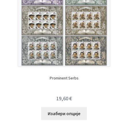
Prominent Serbs
19,60
€
Изабери опције