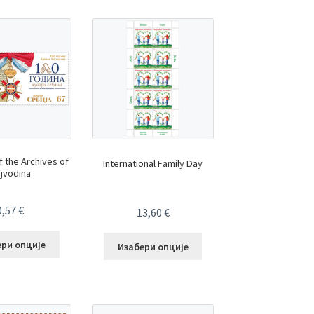
f the Archives of
International Family Day
jvodina
0,57
€
13,60
€
ери опције
Изабери опције