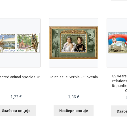
85 years
ected animal species 26
Joint issue Serbia – Slovenia
relation
Republic
1,23
€
1,36
€
Изабери опције
Изабери опције
Изаб