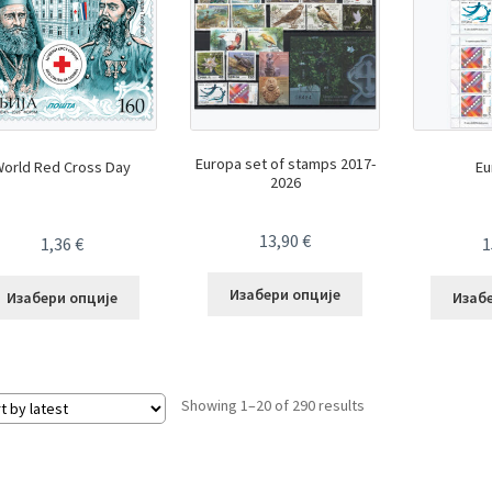
Europa set of stamps 2017-
orld Red Cross Day
Eu
2026
13,90
€
1,36
€
1
Изабери опције
Изабери опције
Изаб
Sorted
Showing 1–20 of 290 results
by
latest