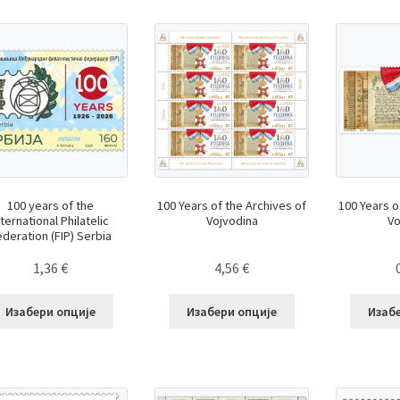
100 years of the
100 Years of the Archives of
100 Years o
nternational Philatelic
Vojvodina
Vo
deration (FIP) Serbia
1,36
€
4,56
€
Изабери опције
Изабери опције
Изаб