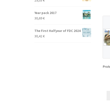
29,03
€
Year pack 2017
30,69
€
The First Halfyear of FDC 2024
30,42
€
Prot