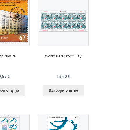
mp day 26
World Red Cross Day
0,57
€
13,60
€
ери опције
Изабери опције