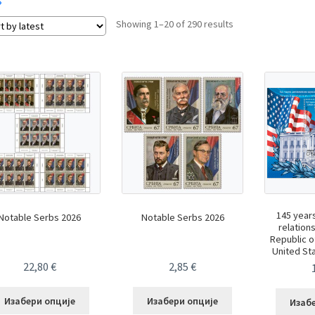
Sorted
Showing 1–20 of 290 results
by
latest
145 years
Notable Serbs 2026
Notable Serbs 2026
relation
Republic o
United St
22,80
€
2,85
€
Изабери опције
Изабери опције
Изаб