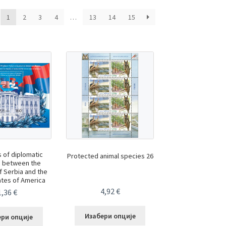
1
2
3
4
…
13
14
15
 of diplomatic
Protected animal species 26
s between the
f Serbia and the
ates of America
4,92
€
1,36
€
Изабери опције
ери опције