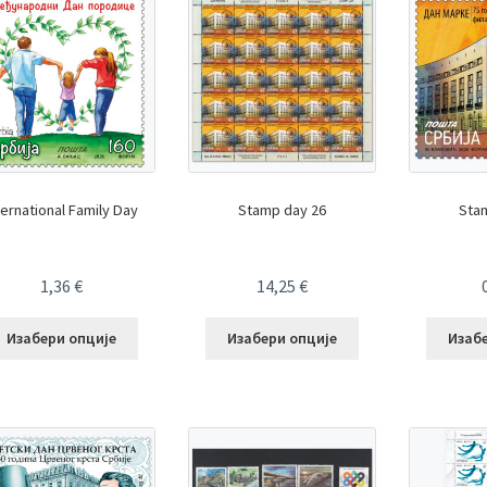
ternational Family Day
Stamp day 26
Sta
1,36
€
14,25
€
Изабери опције
Изабери опције
Изаб