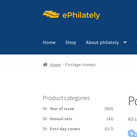
Skip
Skip
to
to
navigation
content
Home
Shop
About philately
Home
Postage stamps
P
Product categories
Year of issue
(903)
All 
Аnnual sets
(43)
First day covers
(517)