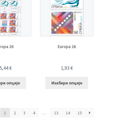
ropa 26
Europa 26
5,44
€
1,93
€
ери опције
Изабери опције
1
2
3
4
…
13
14
15