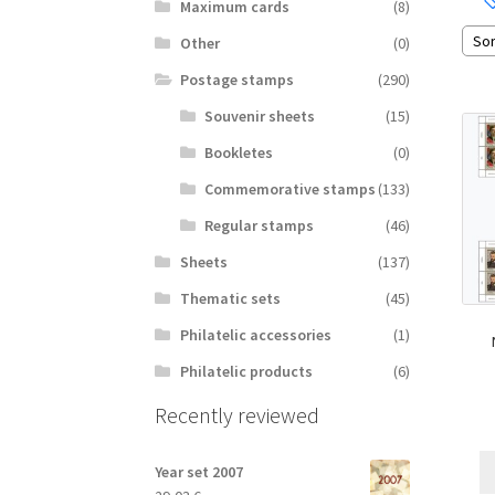
Maximum cards
(8)
Other
(0)
Postage stamps
(290)
Souvenir sheets
(15)
Bookletes
(0)
Commemorative stamps
(133)
Regular stamps
(46)
Sheets
(137)
Thematic sets
(45)
Philatelic accessories
(1)
Philatelic products
(6)
Recently reviewed
Year set 2007