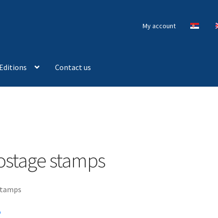
My account
Editions
Contact us
ostage stamps
stamps