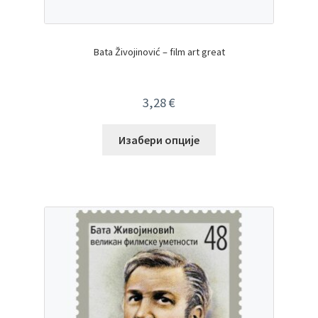
Bata Živojinović – film art great
3,28
€
Изабери опције