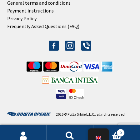
General terms and conditions
Payment instructions
Privacy Policy
Frequently Asked Questions (FAQ)
facebook-
instagram
viber
alt
2026 © Pošta Srbije L.L.C., all rights reserved
0
Search
Search