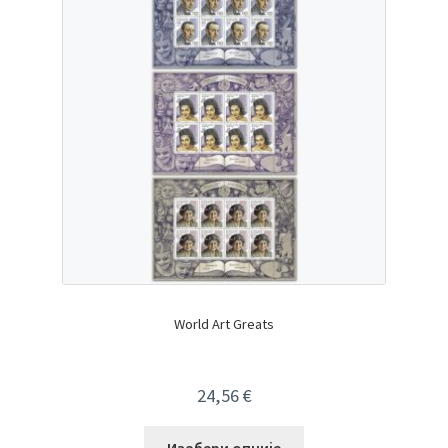
World Art Greats
24,56
€
Изабери опције