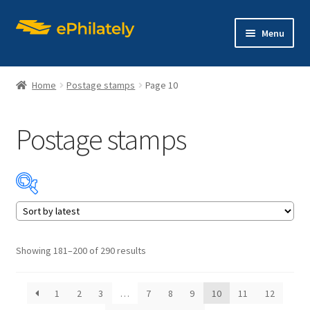
Skip
Skip
Menu
to
to
navigation
content
Home
Postage stamps
Page 10
Postage stamps
Home
Shop
Expand
About philately
child
menu
Expand
Editions
Sorted
Showing 181–200 of 290 results
child
by
menu
latest
Contact us
1
2
3
…
7
8
9
10
11
12