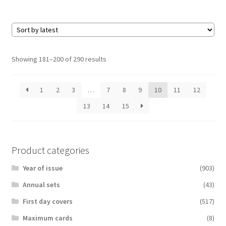
Sorted
Showing 181–200 of 290 results
by
latest
1
2
3
…
7
8
9
10
11
12
13
14
15
Product categories
Year of issue
(903)
Аnnual sets
(43)
First day covers
(517)
Maximum cards
(8)