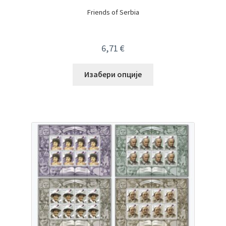
Friends of Serbia
6,71
€
Изабери опције