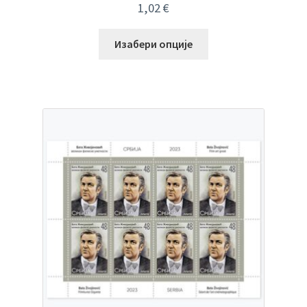
1,02
€
Изабери опције