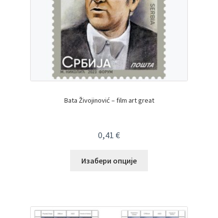
Bata Živojinović – film art great
0,41
€
Изабери опције