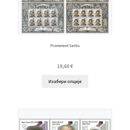
Prominent Serbs
19,60
€
Изабери опције