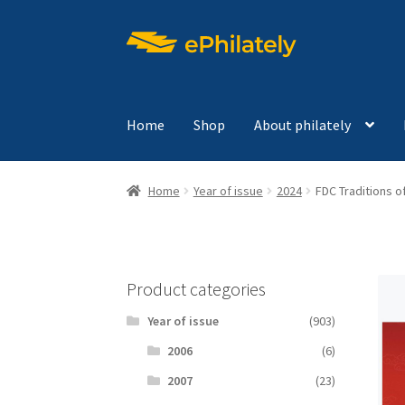
Skip
Skip
to
to
navigation
content
Home
Shop
About philately
Home
Year of issue
2024
FDC Traditions o
Product categories
Year of issue
(903)
2006
(6)
2007
(23)