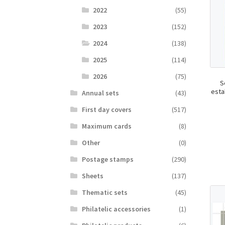
2022
(55)
2023
(152)
2024
(138)
2025
(114)
2026
(75)
S
esta
Аnnual sets
(43)
First day covers
(517)
Maximum cards
(8)
Other
(0)
Postage stamps
(290)
Sheets
(137)
Thematic sets
(45)
Philatelic accessories
(1)