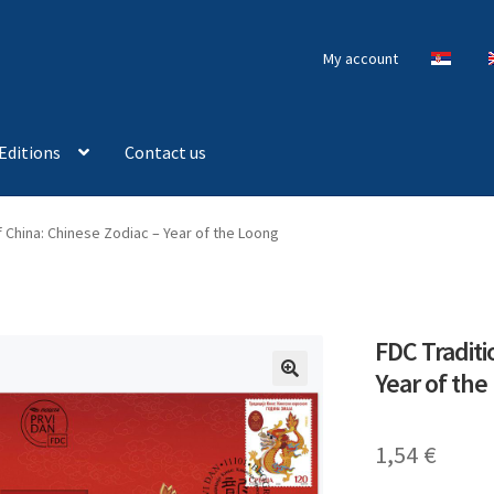
My account
Editions
Contact us
f China: Chinese Zodiac – Year of the Loong
FDC Traditi
Year of the
🔍
1,54
€