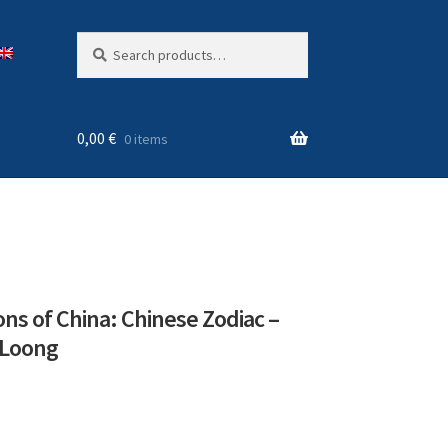
Search
Search
for:
0,00
€
0 items
ons of China: Chinese Zodiac –
 Loong