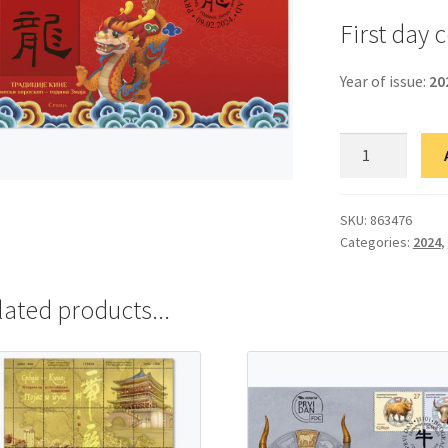
First day 
Year of issue:
20
ФДЦ
Традиција
Кине:
Лунарни
SKU:
863476
Categories:
2024
,
хороскоп
-
година
lated products...
Змаја
quantity