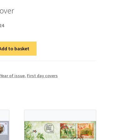
cover
24
Add to basket
Year of issue
,
First day covers