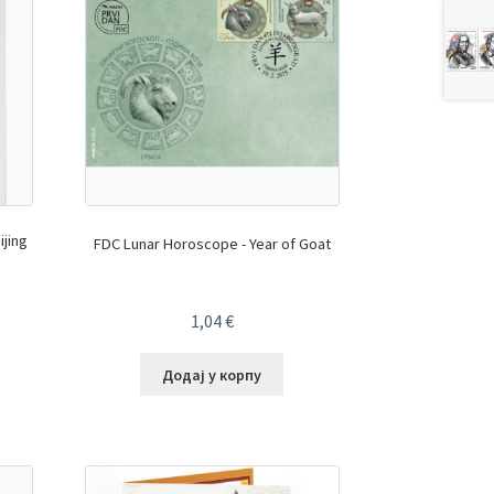
jing
FDC Lunar Horoscope - Year of Goat
1,04
€
Додај у корпу