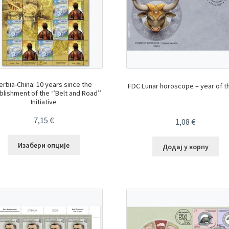
erbia-China: 10 years since the
FDC Lunar horoscope – year of t
blishment of the ‘’Belt and Road’’
Initiative
7,15
€
1,08
€
Изабери опције
Додај у корпу