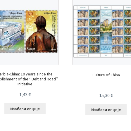
erbia-China: 10 years since the
Culture of China
blishment of the ‘’Belt and Road’’
Initiative
1,43
€
15,30
€
Изабери опције
Изабери опције