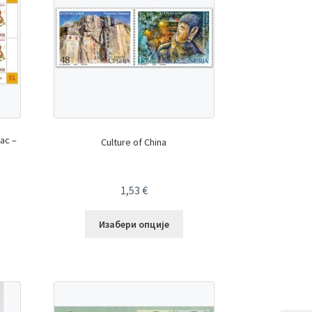
iac –
Culture of China
1,53
€
Изабери опције