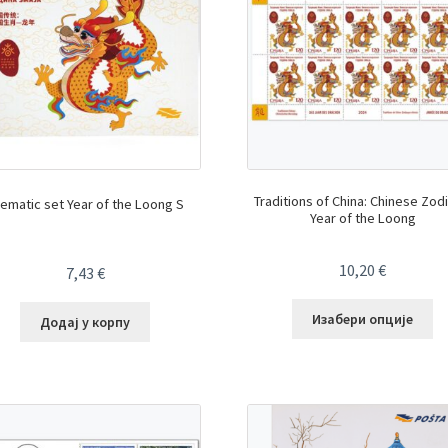
Traditions of China: Chinese Zod
ematic set Year of the Loong S
Year of the Loong
10,20
€
7,43
€
Изабери опције
Додај у корпу