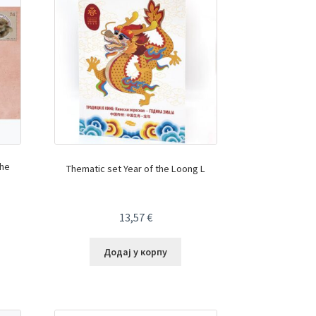
the
Thematic set Year of the Loong L
13,57
€
Додај у корпу