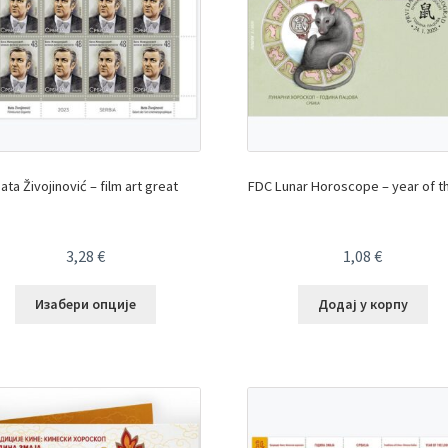
ata Živojinović – film art great
FDC Lunar Horoscope – year of th
3,28
€
1,08
€
Изабери опције
Додај у корпу