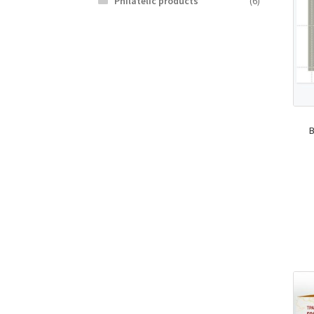
Philatelic products
(6)
B