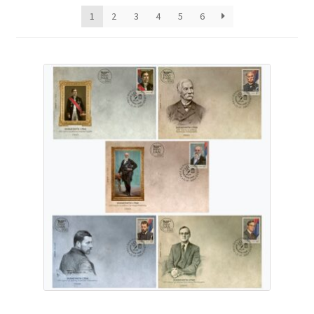
latest
1
2
3
4
5
6