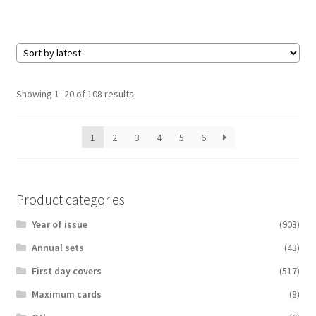
Sorted
Showing 1–20 of 108 results
by
latest
1
2
3
4
5
6
Product categories
Year of issue
(903)
Аnnual sets
(43)
First day covers
(517)
Maximum cards
(8)