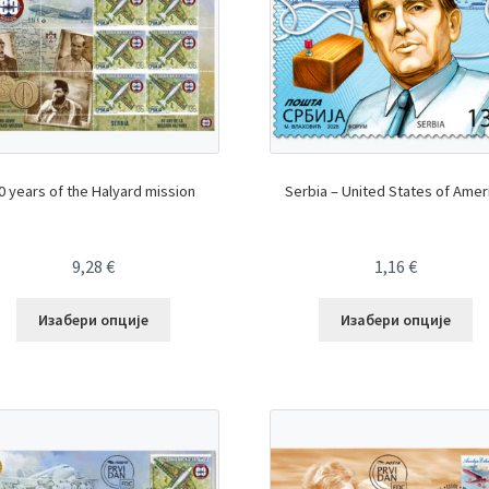
0 years of the Halyard mission
Serbia – United States of Amer
9,28
€
1,16
€
Изабери опције
Изабери опције