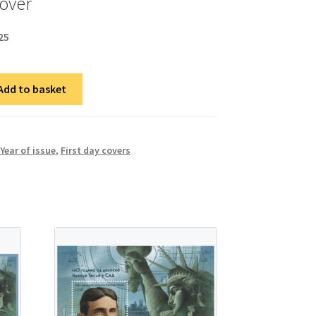
cover
25
Add to basket
Year of issue
,
First day covers