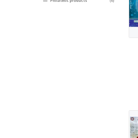
Philatelic products
(6)