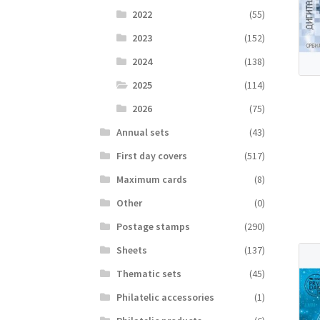
2022
(55)
2023
(152)
2024
(138)
2025
(114)
2026
(75)
Аnnual sets
(43)
First day covers
(517)
Maximum cards
(8)
Other
(0)
Postage stamps
(290)
Sheets
(137)
Thematic sets
(45)
Philatelic accessories
(1)