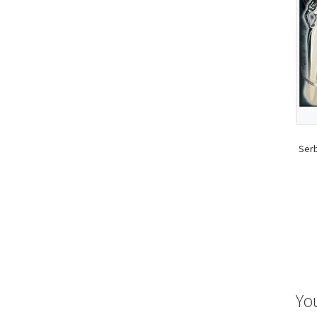
Serb
Yo