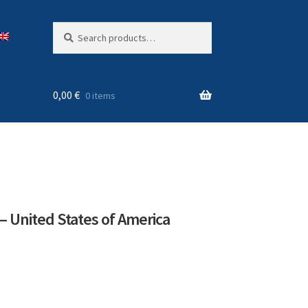
Search
Search
for:
0,00
€
0 items
– United States of America