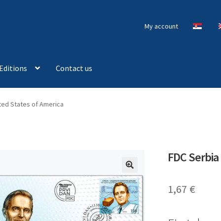
My account
Editions
Contact us
ted States of America
FDC Serbia 
🔍
1,67
€