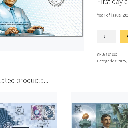
First day 
Year of issue:
20
ФДЦ
Србија-
Сједињене
Америчке
SKU:
863662
Categories:
2025
,
Државе
quantity
lated products...