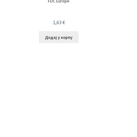
FDC Europe
1,63
€
Додај у корпу