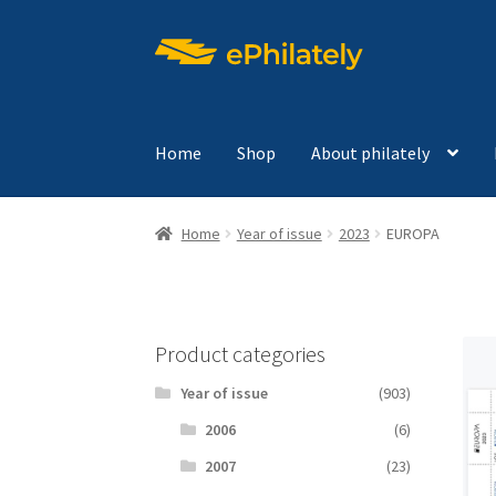
Skip
Skip
to
to
navigation
content
Home
Shop
About philately
Home
Year of issue
2023
EUROPA
Product categories
Year of issue
(903)
2006
(6)
2007
(23)