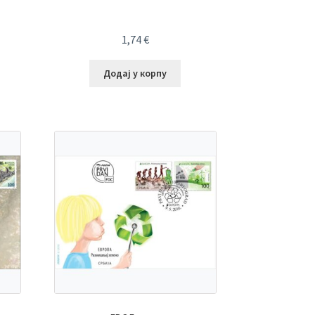
1,74
€
Додај у корпу