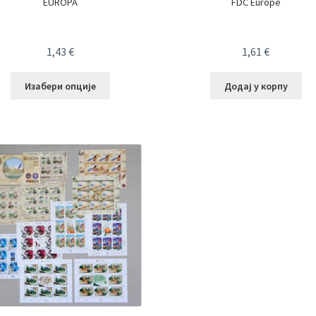
EUROPA
FDC Europe
1,43
€
1,61
€
Изабери опције
Додај у корпу