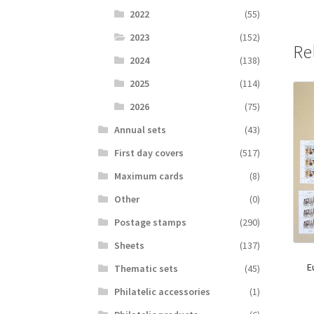
2022
(55)
2023
(152)
Re
2024
(138)
2025
(114)
2026
(75)
Аnnual sets
(43)
First day covers
(517)
Maximum cards
(8)
Other
(0)
Postage stamps
(290)
Sheets
(137)
E
Thematic sets
(45)
Philatelic accessories
(1)