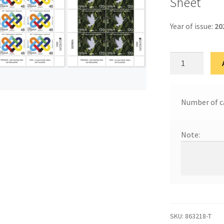
Sheet
Year of issue:
20
Европа
quantity
Number of c
Note:
SKU:
863218-Т