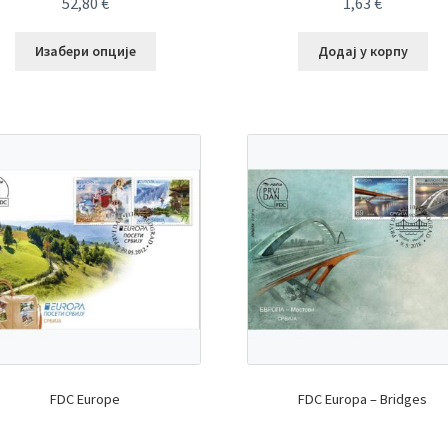
52,80
€
1,63
€
Изабери опције
Додај у корпу
FDC Europe
FDC Europa – Bridges