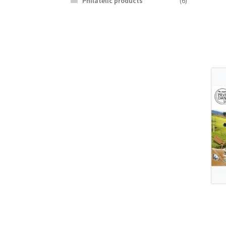
Philatelic products
(6)