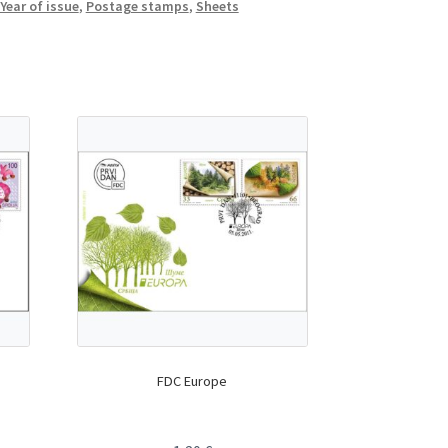
Year of issue
,
Postage stamps
,
Sheets
FDC Europe