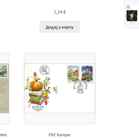
1,34
€
Додај у корпу
utes
FDC Europe