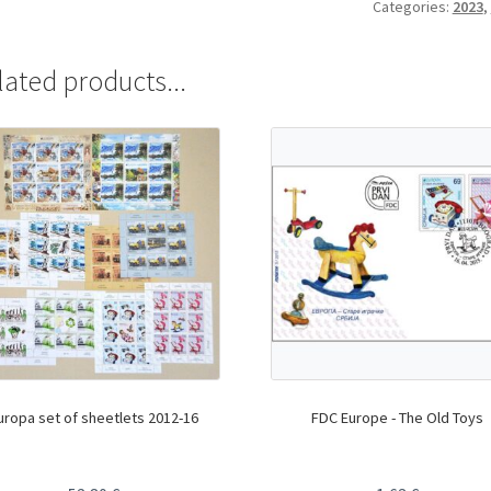
Categories:
2023
,
lated products...
uropa set of sheetlets 2012-16
FDC Europe - The Old Toys