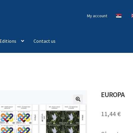
My account
Editions
Contact us
EUROPA
🔍
11,44
€