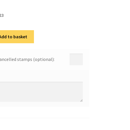
23
Add to basket
ancelled stamps (optional):