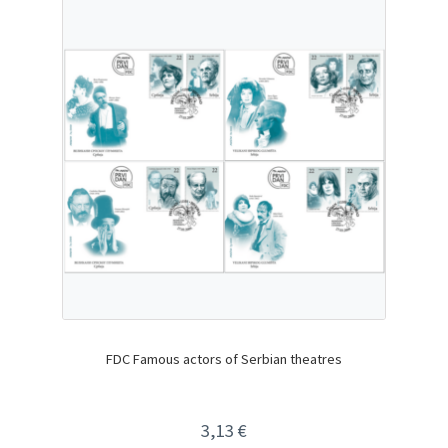
FDC Famous actors of Serbian theatres
3,13
€