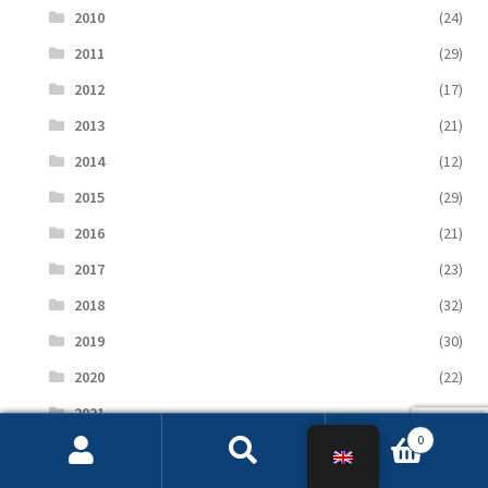
2010
(24)
2011
(29)
2012
(17)
2013
(21)
2014
(12)
2015
(29)
2016
(21)
2017
(23)
2018
(32)
2019
(30)
2020
(22)
2021
(35)
0
2022
(55)
Search
Search
2023
(152)