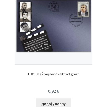
FDC Bata Živojinović – film art great
0,92
€
Додај у корпу