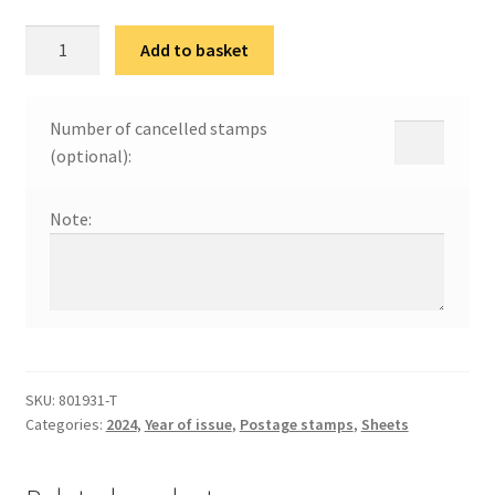
75
Add to basket
година
од
оснивања
Number of cancelled stamps
Позоришта
(optional):
на
Теразијама
Note:
quantity
SKU:
801931-Т
Categories:
2024
,
Year of issue
,
Postage stamps
,
Sheets