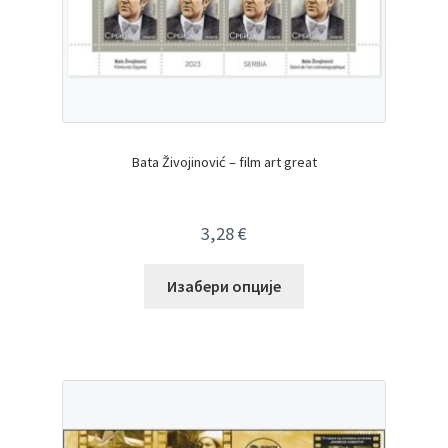
Bata Živojinović – film art great
3,28
€
Изабери опције