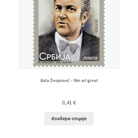
Bata Živojinović – film art great
0,41
€
Изабери опције