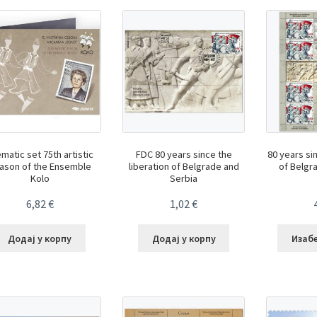
matic set 75th artistic
FDC 80 years since the
80 years si
ason of the Ensemble
liberation of Belgrade and
of Belgr
Kolo
Serbia
6,82
€
1,02
€
Додај у корпу
Додај у корпу
Изаб