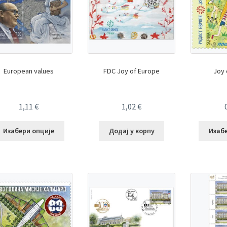
European values
FDC Joy of Europe
Joy 
1,11
€
1,02
€
Изабери опције
Додај у корпу
Изаб