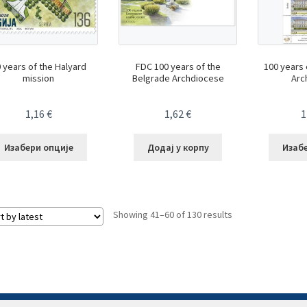
 years of the Halyard
FDC 100 years of the
100 years 
mission
Belgrade Archdiocese
Arc
1,16
€
1,62
€
1
Изабери опције
Додај у корпу
Изаб
Sorted
Showing 41–60 of 130 results
by
latest