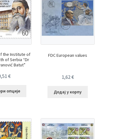
f the Institute of
FDC European values
lth of Serbia “Dr
vanović Batut”
0,51
€
1,62
€
ери опције
Додај у корпу