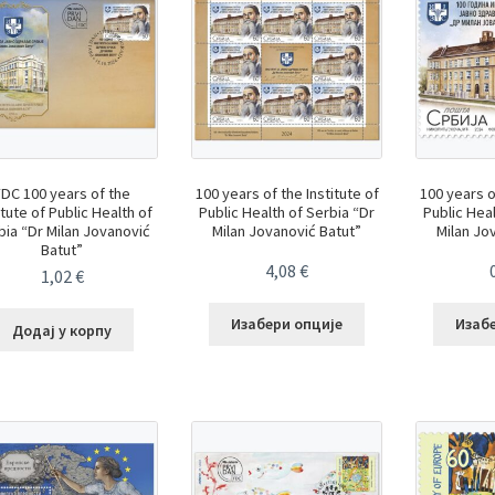
FDC 100 years of the
100 years of the Institute of
100 years o
itute of Public Health of
Public Health of Serbia “Dr
Public Hea
bia “Dr Milan Jovanović
Milan Jovanović Batut”
Milan Jo
Batut”
4,08
€
1,02
€
Изабери опције
Изаб
Додај у корпу