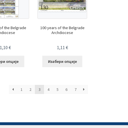
of the Belgrade
100 years of the Belgrade
hdiocese
Archdiocese
1,10
€
1,11
€
ери опције
Изабери опције
1
2
3
4
5
6
7