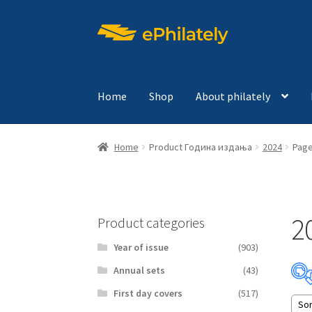
Skip
Skip
to
to
navigation
content
Home
Shop
About philately
Home
Product Година издања
2024
Page
2
Product categories
Year of issue
(903)
Аnnual sets
(43)
First day covers
(517)