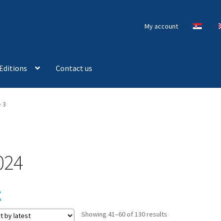
My account
Editions
Contact us
 3
024
Sorted
Showing 41–60 of 130 results