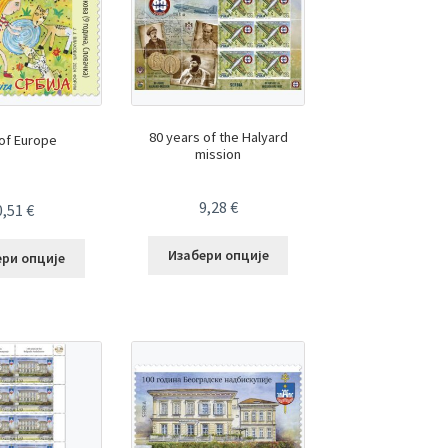
80 years of the Halyard
of Europe
mission
9,28
€
0,51
€
Изабери опције
ери опције