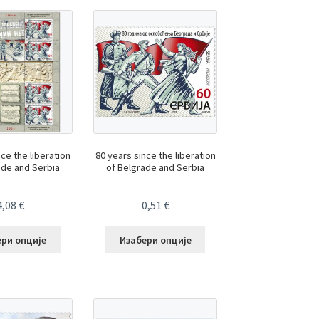
nce the liberation
80 years since the liberation
ade and Serbia
of Belgrade and Serbia
4,08
€
0,51
€
ери опције
Изабери опције