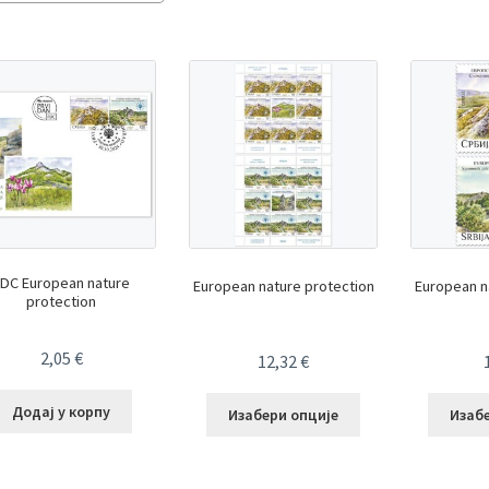
by
latest
DC European nature
European nature protection
European n
protection
2,05
€
12,32
€
Додај у корпу
Изабери опције
Изаб