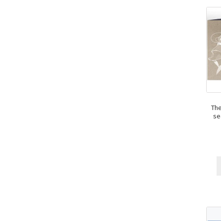
The
se