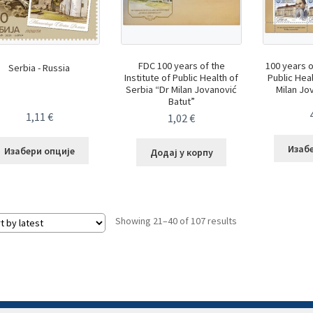
FDC 100 years of the
100 years o
Serbia - Russia
Institute of Public Health of
Public Hea
Serbia “Dr Milan Jovanović
Milan Jo
Batut”
1,11
€
1,02
€
Изаб
Изабери опције
Додај у корпу
Sorted
Showing 21–40 of 107 results
by
latest