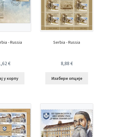
bia - Russia
Serbia - Russia
1,62
€
8,88
€
ј у корпу
Изабери опције