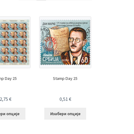
mp Day 25
Stamp Day 25
2,75
€
0,51
€
ери опције
Изабери опције