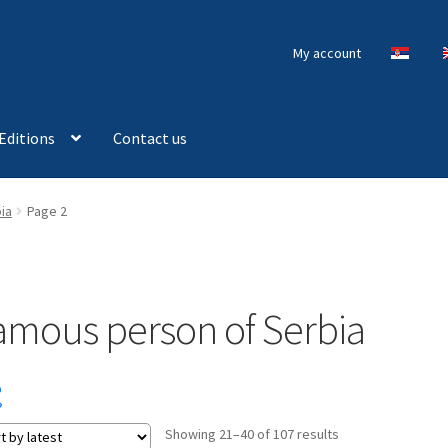
My account
Editions
Contact us
ia
Page 2
amous person of Serbia
Sorted
Showing 21–40 of 107 results