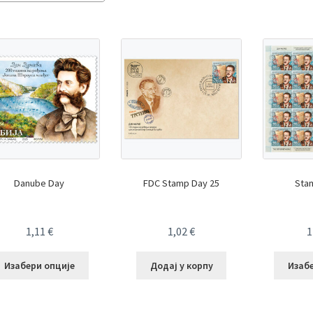
by
latest
Danube Day
FDC Stamp Day 25
Sta
1,11
€
1,02
€
1
Изабери опције
Додај у корпу
Изаб