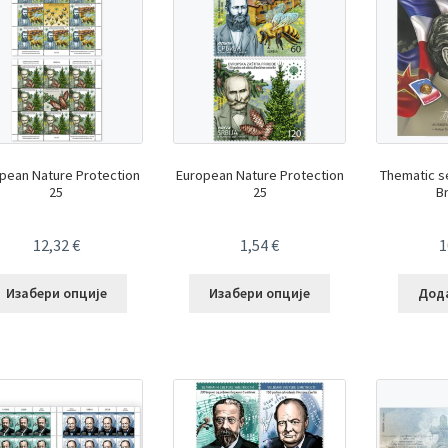
pean Nature Protection
European Nature Protection
Thematic se
25
25
Br
12,32
€
1,54
€
1
Изабери опције
Изабери опције
Дода