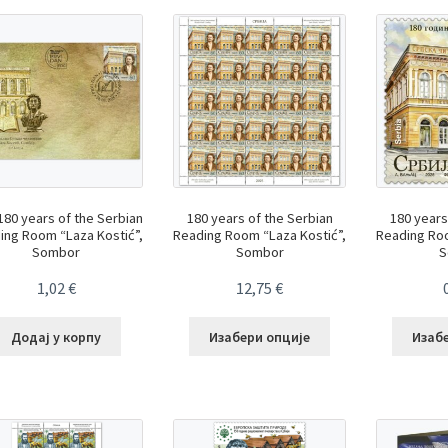
180 years of the Serbian
180 years of the Serbian
180 years
ing Room “Laza Kostić”,
Reading Room “Laza Kostić”,
Reading Roo
Sombor
Sombor
S
1,02
€
12,75
€
Додај у корпу
Изабери опције
Изаб