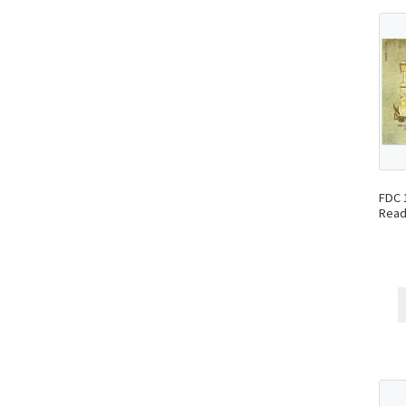
FDC 
Read