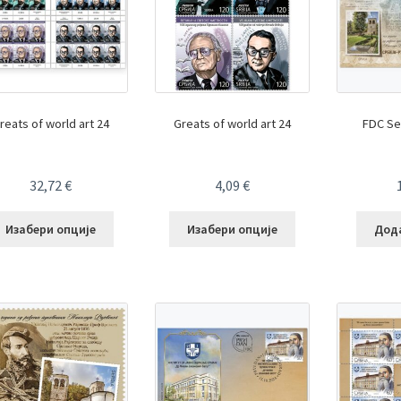
reats of world art 24
Greats of world art 24
FDC Ser
32,72
€
4,09
€
Изабери опције
Изабери опције
Дода