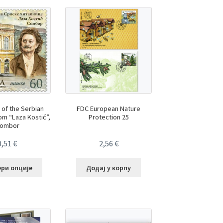
 of the Serbian
FDC European Nature
m “Laza Kostić”,
Protection 25
ombor
0,51
€
2,56
€
ери опције
Додај у корпу