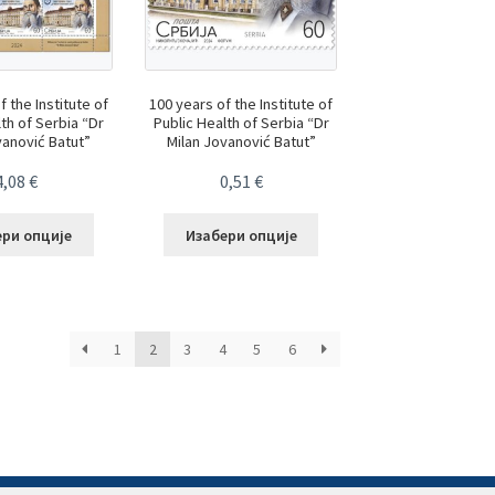
f the Institute of
100 years of the Institute of
lth of Serbia “Dr
Public Health of Serbia “Dr
vanović Batut”
Milan Jovanović Batut”
4,08
€
0,51
€
ери опције
Изабери опције
1
2
3
4
5
6