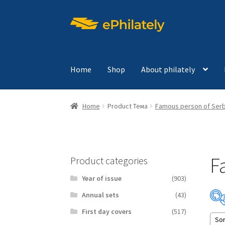
Skip
Skip
to
to
navigation
content
Home
Shop
About philately
Home
Product Тема
Famous person of Serb
F
Product categories
Year of issue
(903)
Аnnual sets
(43)
First day covers
(517)