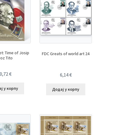
t: Time of Josip
FDC Greats of world art 24
oz Tito
0,72
€
6,14
€
ј у корпу
Додај у корпу