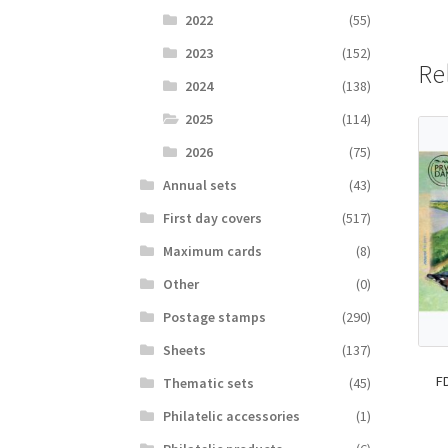
2022
(55)
2023
(152)
Re
2024
(138)
2025
(114)
2026
(75)
Аnnual sets
(43)
First day covers
(517)
Maximum cards
(8)
Other
(0)
Postage stamps
(290)
Sheets
(137)
F
Thematic sets
(45)
Philatelic accessories
(1)