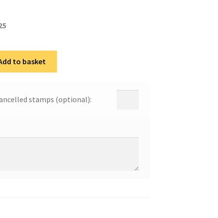
25
Add to basket
ancelled stamps (optional):