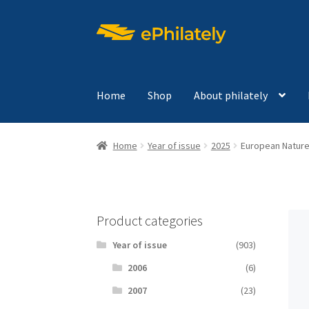
Skip
Skip
to
to
navigation
content
Home
Shop
About philately
Home
Year of issue
2025
European Nature
Product categories
Year of issue
(903)
2006
(6)
2007
(23)