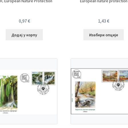
DC European Nature Protection
European nature protection
0,97
€
1,43
€
Додај у корпу
Изабери опције