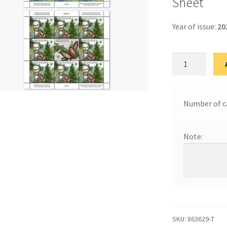
Sheet
Year of issue:
20
Европска
заштита
природе
25
Number of c
quantity
Note:
SKU:
863629-Т