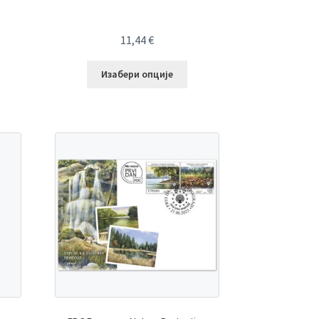
11,44
€
Изабери опције