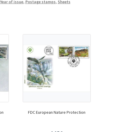
Year of issue
,
Postage stamps
,
Sheets
on
FDC European Nature Protection