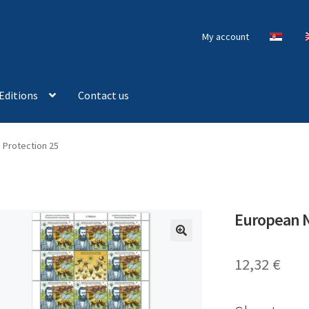
My account
Editions
Contact us
 Protection 25
European N
🔍
12,32
€