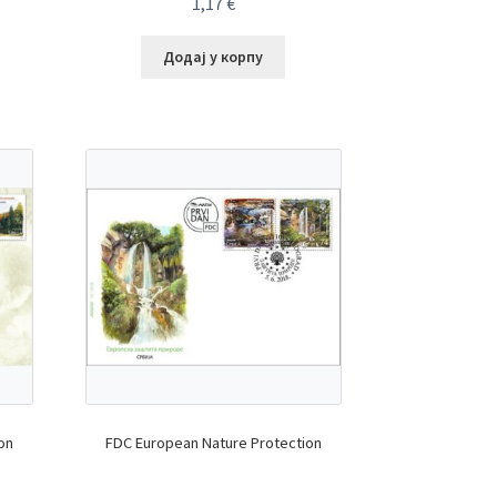
1,17
€
Додај у корпу
on
FDC European Nature Protection