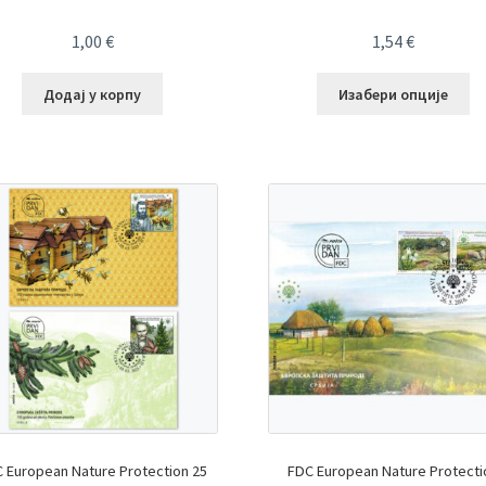
1,00
€
1,54
€
Додај у корпу
Изабери опције
 European Nature Protection 25
FDC European Nature Protecti