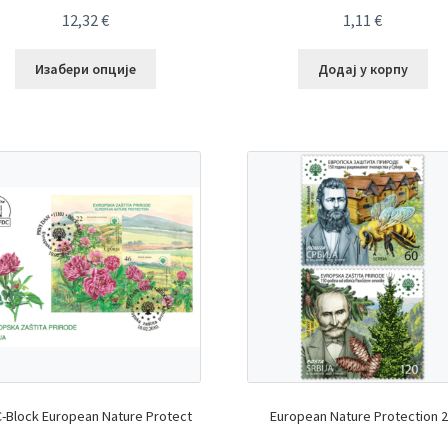
12,32
€
1,11
€
Изабери опције
Додај у корпу
-Block European Nature Protect
European Nature Protection 