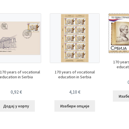
170 years
educati
170 years of vocational
170 years of vocational
education in Serbia
education in Serbia
0,92
€
4,10
€
Изаб
Додај у корпу
Изабери опције