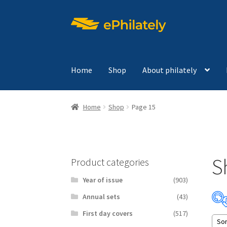
Skip
Skip
to
to
navigation
content
Home
Shop
About philately
Home
Shop
Page 15
S
Product categories
Year of issue
(903)
Аnnual sets
(43)
First day covers
(517)