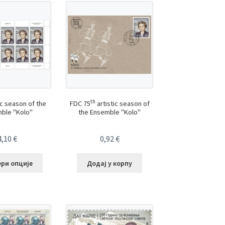
th
ic season of the
FDC 75
artistic season of
ble "Kolo"
the Ensemble "Kolo"
4,10
€
0,92
€
ери опције
Додај у корпу