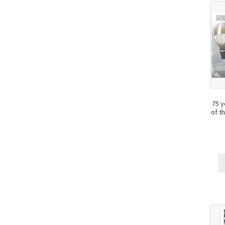
75 y
of t