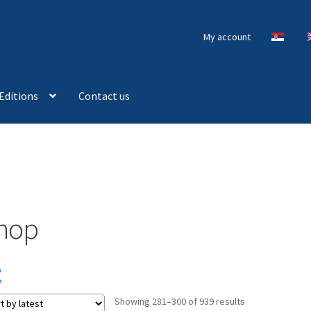
My account
Editions
Contact us
hop
Sorted
Showing 281–300 of 939 results