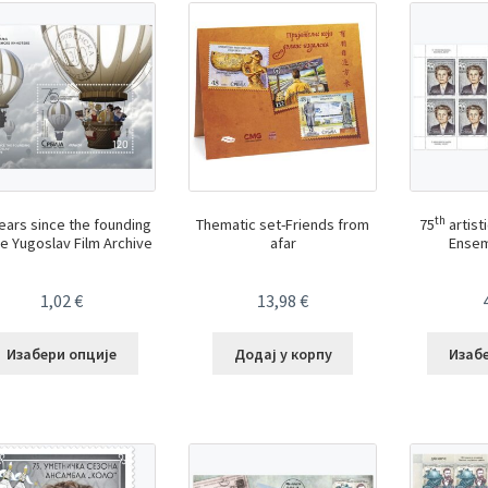
th
ears since the founding
Thematic set-Friends from
75
artist
he Yugoslav Film Archive
afar
Ensem
1,02
€
13,98
€
Изабери опције
Додај у корпу
Изаб