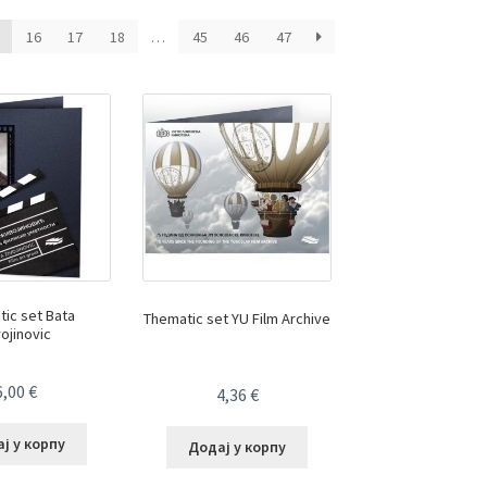
16
17
18
…
45
46
47
ic set Bata
Thematic set YU Film Archive
vojinovic
6,00
€
4,36
€
ј у корпу
Додај у корпу