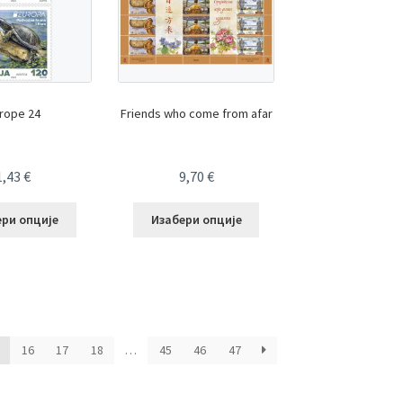
rope 24
Friends who come from afar
1,43
€
9,70
€
ери опције
Изабери опције
16
17
18
…
45
46
47