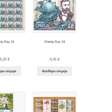
mp Day 24
Stamp Day 24
0,25
€
0,41
€
ери опције
Изабери опције