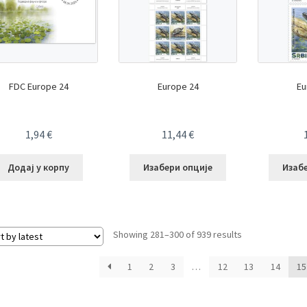
FDC Europe 24
Europe 24
Eu
1,94
€
11,44
€
Додај у корпу
Изабери опције
Изаб
Sorted
Showing 281–300 of 939 results
by
latest
1
2
3
…
12
13
14
15