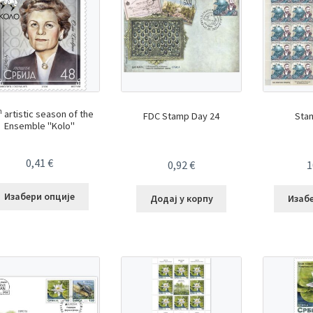
h
artistic season of the
FDC Stamp Day 24
Sta
Ensemble "Kolo"
0,41
€
0,92
€
1
Изабери опције
Додај у корпу
Изаб