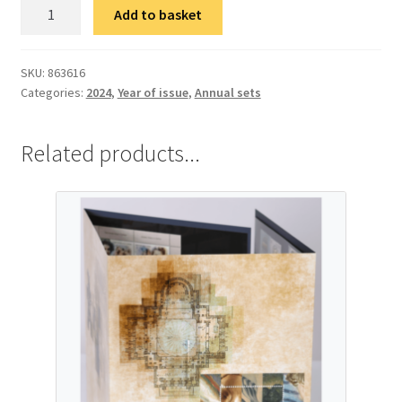
Друго
Add to basket
полугодиште
марака
2024.
SKU:
863616
Categories:
2024
,
Year of issue
,
Аnnual sets
quantity
Related products...