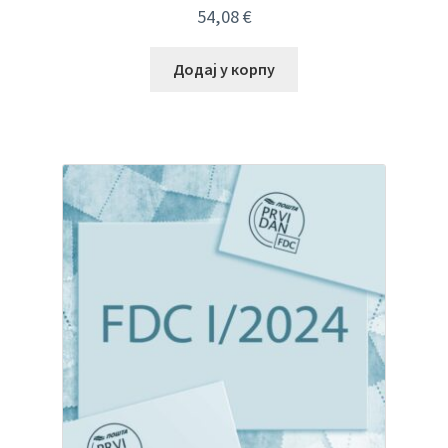
54,08
€
Додај у корпу