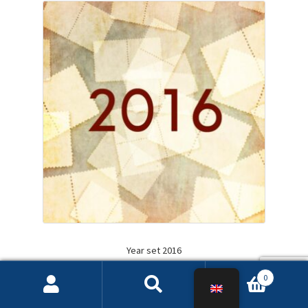
Year set 2016
0
Search
Search
25,40
€