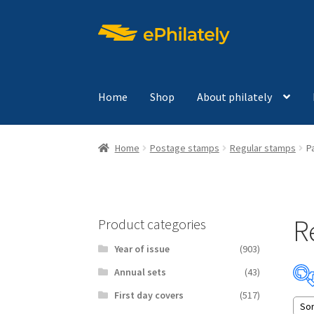
Skip
Skip
to
to
navigation
content
Home
Shop
About philately
Home
Postage stamps
Regular stamps
P
R
Product categories
Year of issue
(903)
Аnnual sets
(43)
First day covers
(517)