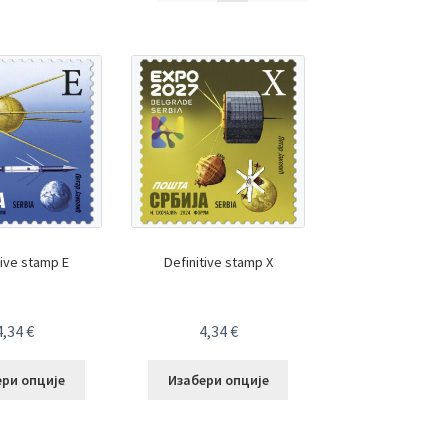
tive stamp E
Definitive stamp X
4,34
€
4,34
€
ери опције
Изабери опције