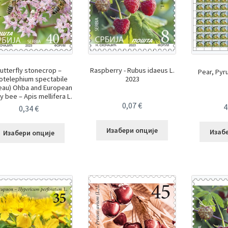
utterfly stonecrop –
Raspberry - Rubus idaeus L.
Pear, Pyr
otelephium spectabile
2023
eau) Ohba and European
 bee – Apis mellifera L.
0,07
€
4
0,34
€
Изабери опције
Изаб
Изабери опције