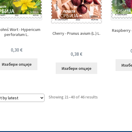
John᾿s Wort - Hypericum
Raspberry -
Cherry - Prunus avium (L.) L.
perforatum L.
0,30
€
0,38
€
Изабери опције
Изаб
Изабери опције
Sorted
Showing 21–40 of 46 results
by
latest