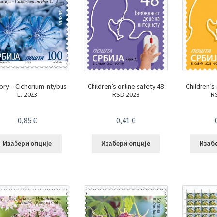
ory – Cichorium intybus
Children’s online safety 48
Children’s
L. 2023
RSD 2023
R
0,85
€
0,41
€
Изабери опције
Изабери опције
Изаб