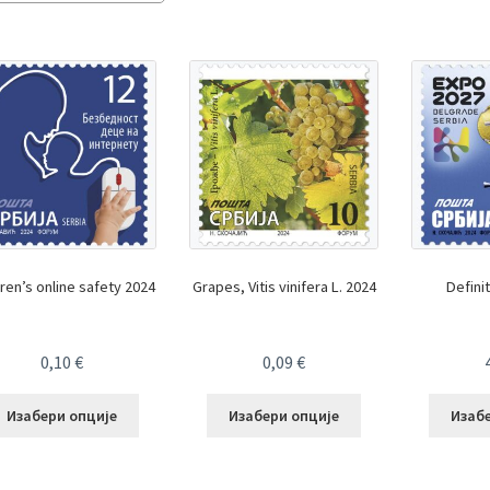
by
latest
dren’s online safety 2024
Grapes, Vitis vinifera L. 2024
Defini
0,10
€
0,09
€
Изабери опције
Изабери опције
Изаб