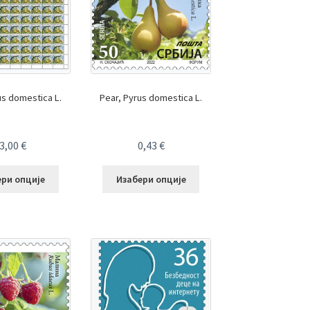
us domestica L.
Pear, Pyrus domestica L.
3,00
€
0,43
€
ери опције
Изабери опције