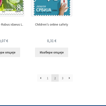
 Rubus idaeus L.
Children’s online safety
0,07
€
0,31
€
ери опције
Изабери опције
1
2
3