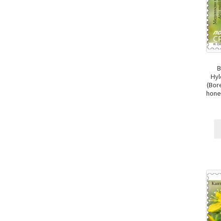
B
Hyl
(Bor
honey