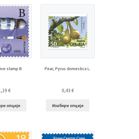
tive stamp B
Pear, Pyrus domestica L.
1,19
€
0,43
€
ери опције
Изабери опције