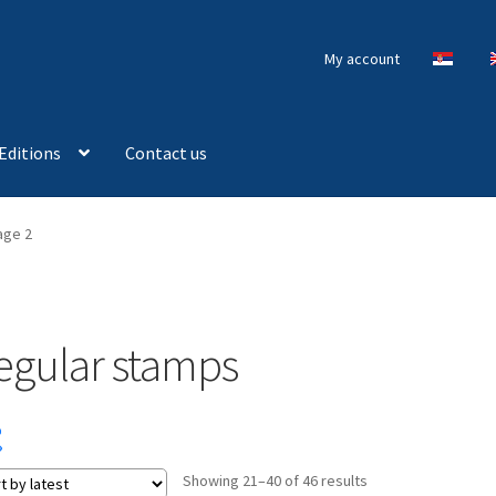
My account
Editions
Contact us
age 2
egular stamps
Sorted
Showing 21–40 of 46 results