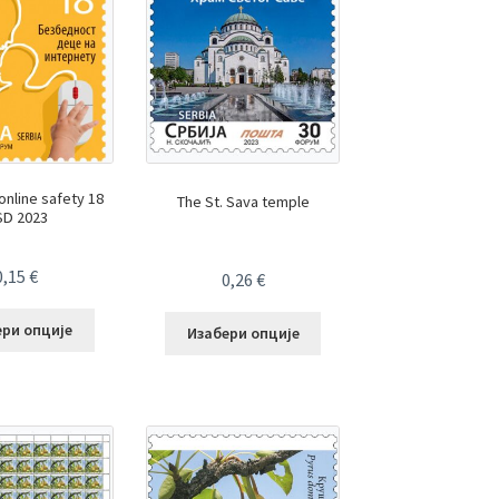
 online safety 18
The St. Sava temple
SD 2023
0,15
€
0,26
€
ери опције
Изабери опције