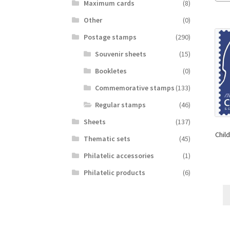
Maximum cards
(8)
Other
(0)
Postage stamps
(290)
Souvenir sheets
(15)
Bookletes
(0)
Commemorative stamps
(133)
Regular stamps
(46)
Sheets
(137)
Chil
Thematic sets
(45)
Philatelic accessories
(1)
Philatelic products
(6)