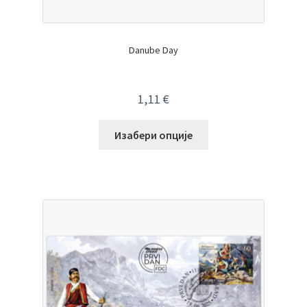
Danube Day
1,11
€
Изабери опције