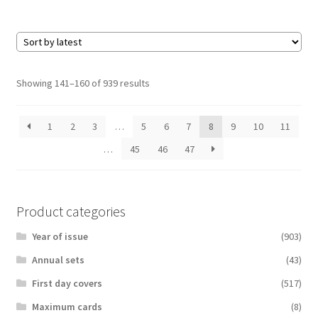
Sorted
Showing 141–160 of 939 results
by
latest
1
2
3
…
5
6
7
8
9
10
11
…
45
46
47
Product categories
Year of issue
(903)
Аnnual sets
(43)
First day covers
(517)
Maximum cards
(8)