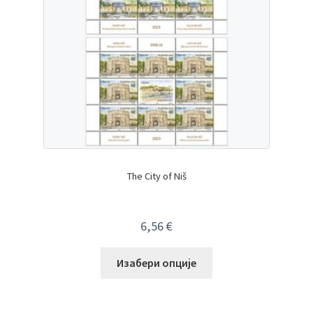
The City of Niš
6,56
€
Изабери опције