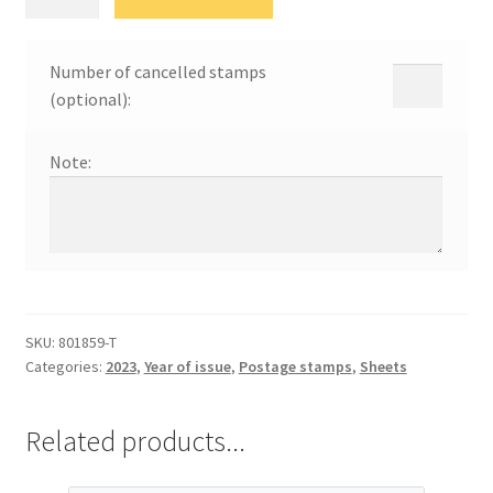
Европе
quantity
Number of cancelled stamps
(optional):
Note:
SKU:
801859-Т
Categories:
2023
,
Year of issue
,
Postage stamps
,
Sheets
Related products...