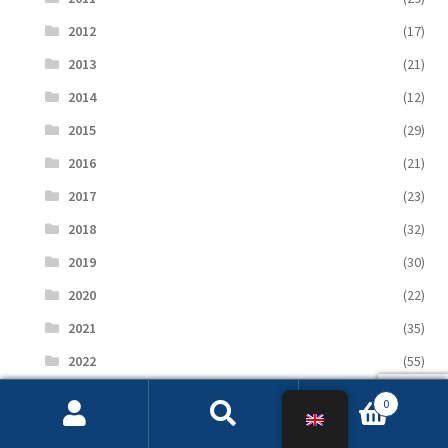
2012
(17)
2013
(21)
2014
(12)
2015
(29)
2016
(21)
2017
(23)
2018
(32)
2019
(30)
2020
(22)
2021
(35)
2022
(55)
2023
(152)
0
Search
Search
2024
(138)