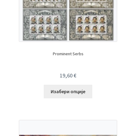
Prominent Serbs
19,60
€
Изабери опције