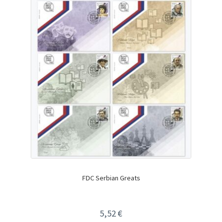
FDC Serbian Greats
5,52
€