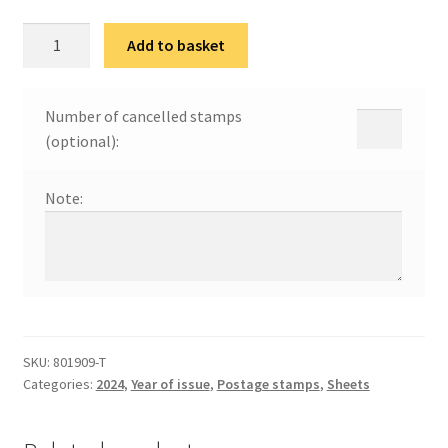
200
Add to basket
година
од
рођења
Number of cancelled stamps
Бранка
(optional):
Радичевића
quantity
Note:
SKU:
801909-Т
Categories:
2024
,
Year of issue
,
Postage stamps
,
Sheets