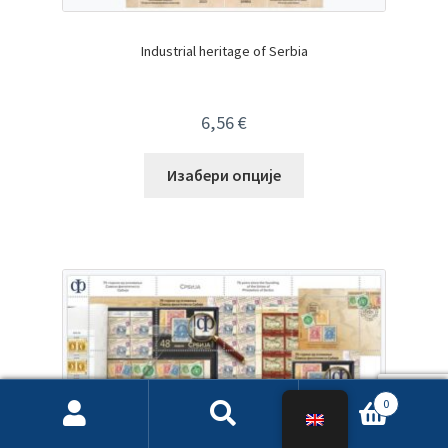
Industrial heritage of Serbia
6,56
€
Изабери опције
0
Search
Search