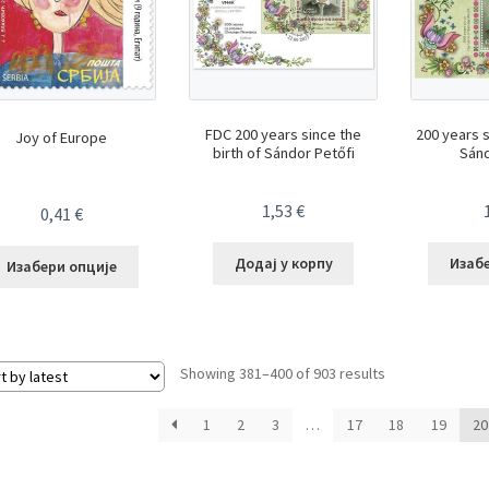
FDC 200 years since the
200 years s
Joy of Europe
birth of Sándor Petőfi
Sánd
1,53
€
0,41
€
Додај у корпу
Изаб
Изабери опције
Sorted
Showing 381–400 of 903 results
by
latest
1
2
3
…
17
18
19
20