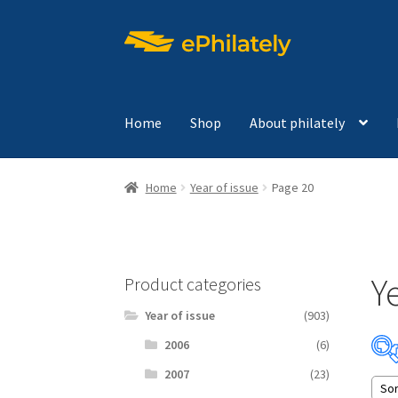
Skip
Skip
to
to
navigation
content
Home
Shop
About philately
Home
Year of issue
Page 20
Ye
Product categories
Year of issue
(903)
2006
(6)
2007
(23)