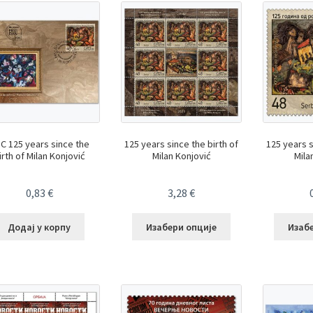
C 125 years since the
125 years since the birth of
125 years s
irth of Milan Konjović
Milan Konjović
Mila
0,83
€
3,28
€
Додај у корпу
Изабери опције
Изаб