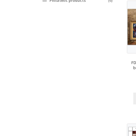
Philatelic products
(6)
FD
b