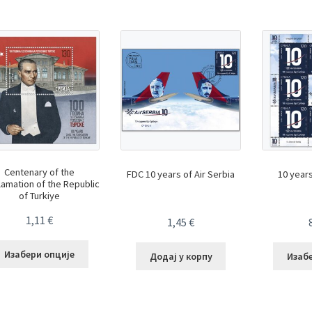
Centenary of the
FDC 10 years of Air Serbia
10 years
lamation of the Republic
of Turkiye
1,11
€
1,45
€
Изабери опције
Додај у корпу
Изаб