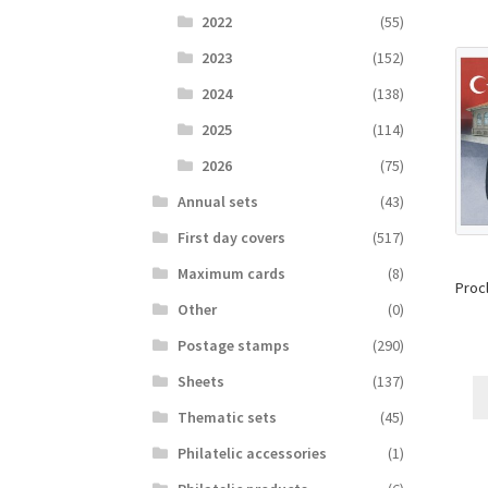
2022
(55)
2023
(152)
2024
(138)
2025
(114)
2026
(75)
Аnnual sets
(43)
First day covers
(517)
Maximum cards
(8)
Proc
Other
(0)
Postage stamps
(290)
Sheets
(137)
Thematic sets
(45)
Philatelic accessories
(1)