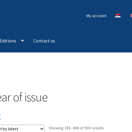
My account
Editions
Contact us
ar of issue
Sorted
Showing 381–400 of 903 results