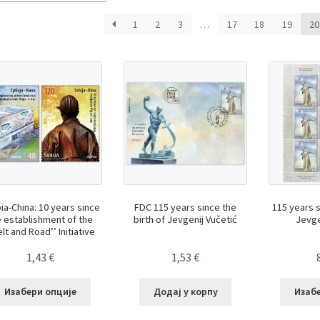
by
latest
1
2
3
…
17
18
19
20
ia-China: 10 years since
FDC 115 years since the
115 years s
e establishment of the
birth of Jevgenij Vučetić
Jevge
elt and Road’’ Initiative
1,43
€
1,53
€
Изабери опције
Додај у корпу
Изаб