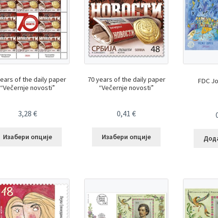
ears of the daily paper
70 years of the daily paper
FDC Jo
“Večernje novosti”
“Večernje novosti”
3,28
€
0,41
€
Изабери опције
Изабери опције
Дода