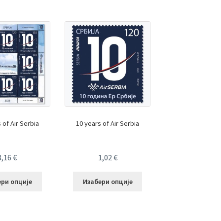
 of Air Serbia
10 years of Air Serbia
8,16
€
1,02
€
ери опције
Изабери опције