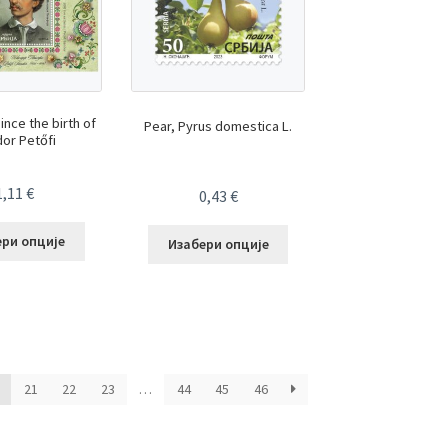
ince the birth of
Pear, Pyrus domestica L.
or Petőfi
1,11
€
0,43
€
ери опције
Изабери опције
21
22
23
…
44
45
46