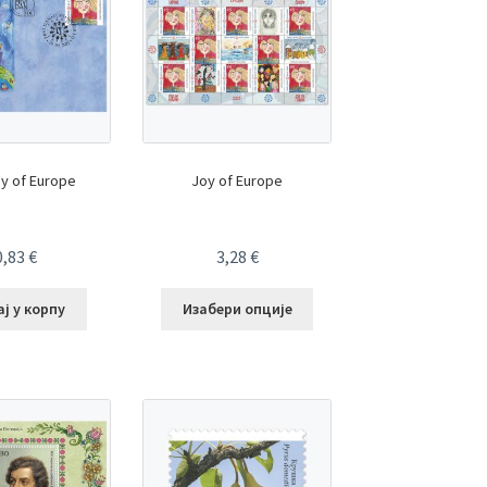
y of Europe
Joy of Europe
0,83
€
3,28
€
ј у корпу
Изабери опције