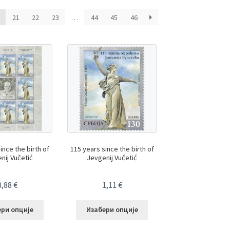
21
22
23
…
44
45
46
ince the birth of
115 years since the birth of
nij Vučetić
Jevgenij Vučetić
8,88
€
1,11
€
ери опције
Изабери опције