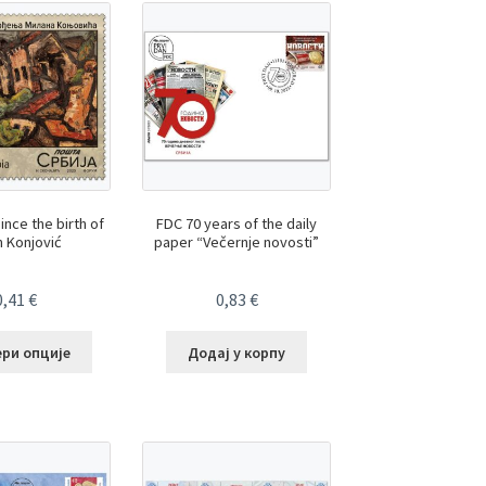
ince the birth of
FDC 70 years of the daily
n Konjović
paper “Večernje novosti”
0,41
€
0,83
€
ери опције
Додај у корпу