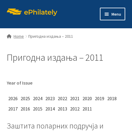
Skip
Skip
Menu
to
to
navigation
content
Home
Пригодна издања – 2011
Пригодна издања – 2011
Home
Shop
Year of Issue
Expand
About philately
child
2026
2025
2024
2023
2022
2021
2020
2019
2018
menu
Expand
Editions
2017
2016
2015
2014
2013
2012
2011
child
menu
Contact us
Заштита поларних подручја и