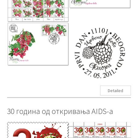
Detailed
30 година од откривања AIDS-а