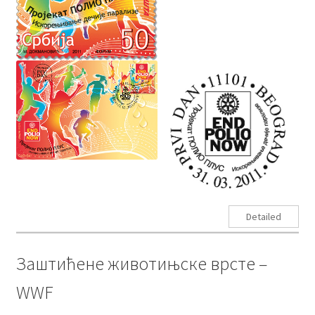
Detailed
Заштићене животињске врсте –
WWF