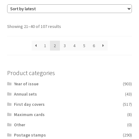
Sorted
Showing 21–40 of 107 results
by
latest
1
2
3
4
5
6
Product categories
Year of issue
(903)
Аnnual sets
(43)
First day covers
(517)
Maximum cards
(8)
Other
(0)
Postage stamps
(290)