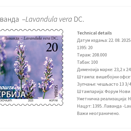
ванда –
Lavandula vera
DC.
Technical details
Датум издања: 22. 08. 2025
1395: 20
Тираж: 208.000
Табак: 100
Димензија марке: 23,2 x 24
Штампа: вишебојни офсе
Зупчање: чешљасто 13 3/
Штампарија: Форум Нови
Уметничка реализација: 
Нацрт: 1395. Лаванда -Lav
Важи неограничено.