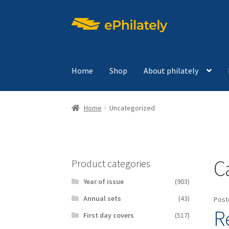
Skip
Skip
to
to
navigation
content
Home
Shop
About philately
Home
Uncategorized
C
Product categories
Year of issue
(903)
Аnnual sets
(43)
Post
R
First day covers
(517)