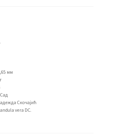
.
,65 мм
т
4
 Сад
Надежда Скочајић
andula vera DC.