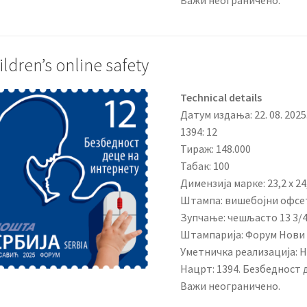
Важи неограничено.
ildren’s online safety
Technical details
Датум издања: 22. 08. 2025
1394: 12
Тираж: 148.000
Табак: 100
Димензија марке: 23,2 x 24
Штампа: вишебојни офсе
Зупчање: чешљасто 13 3/
Штампарија: Форум Нови
Уметничка реализација: 
Нацрт: 1394. Безбедност 
Важи неограничено.