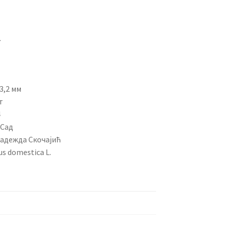
.
3,2 мм
т
4
 Сад
Надежда Скочајић
us domestica L.