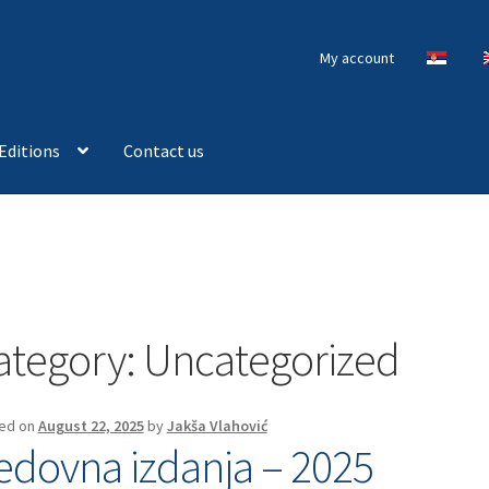
My account
Editions
Contact us
ategory:
Uncategorized
ed on
August 22, 2025
by
Jakša Vlahović
edovna izdanja – 2025