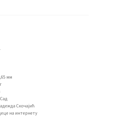
.
,65 мм
т
4
 Сад
Надежда Скочајић
деце на интернету