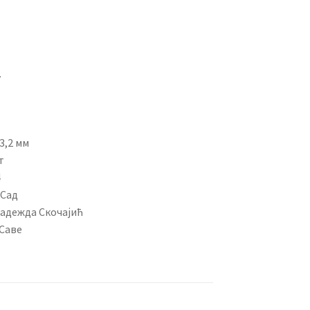
.
3,2 мм
т
4
 Сад
Надежда Скочајић
 Саве