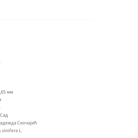
.
,65 мм
т
4
 Сад
Надежда Скочајић
vinifera L.