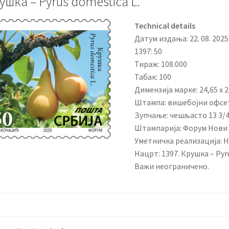
ушка – Pyrus domestica L.
Technical details
Датум издања: 22. 08. 2025
1397: 50
Тираж: 108.000
Табак: 100
Димензија марке: 24,65 x 2
Штампа: вишебојни офсе
Зупчање: чешљасто 13 3/
Штампарија: Форум Нови
Уметничка реализација: 
Нацрт: 1397. Крушка – Pyr
Важи неограничено.