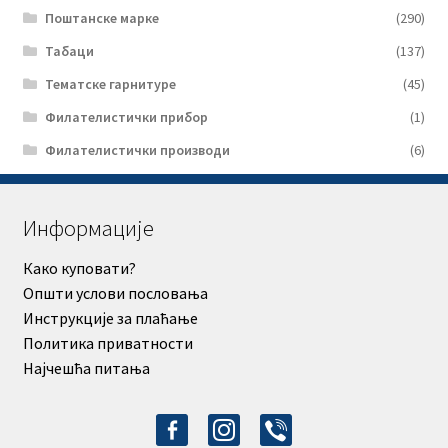
Поштанске марке
(290)
Табаци
(137)
Тематске гарнитуре
(45)
Филателистички прибор
(1)
Филателистички производи
(6)
Информације
Како куповати?
Општи услови пословања
Инструкције за плаћање
Политика приватности
Најчешћа питања
facebook-
instagram
viber