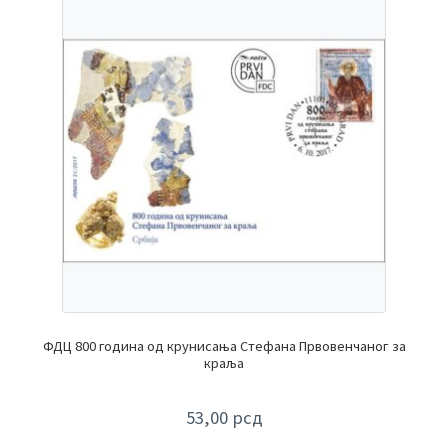
ФДЦ 800 година од крунисања Стефана Првовенчаног за
краља
53,00
рсд