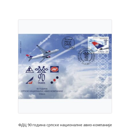
ФДЦ 90 година српске националне авио-компаније