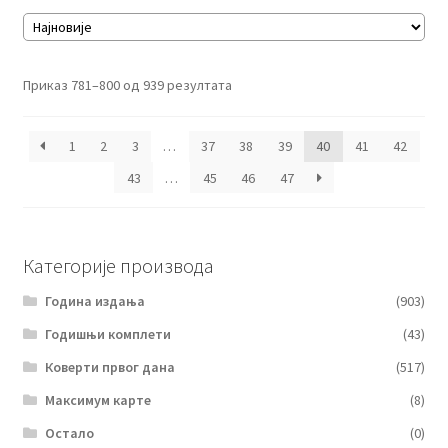
Сортирано
Приказ 781–800 од 939 резултата
по
најновијем
1
2
3
…
37
38
39
40
41
42
43
…
45
46
47
Категорије производа
Година издања
(903)
Годишњи комплети
(43)
Коверти првог дана
(517)
Максимум карте
(8)
Остало
(0)