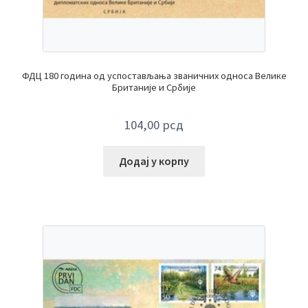
ФДЦ 180 година од успостављања званичних односа Велике
Британије и Србије
104,00
рсд
Додај у корпу